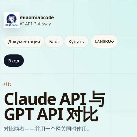
miaomiaocode
AI API Gateway
Документация
Блог
Купить
RU
LANG
Вход
对比
Claude API 与
GPT API 对比
对比两者——并用一个网关同时使用。