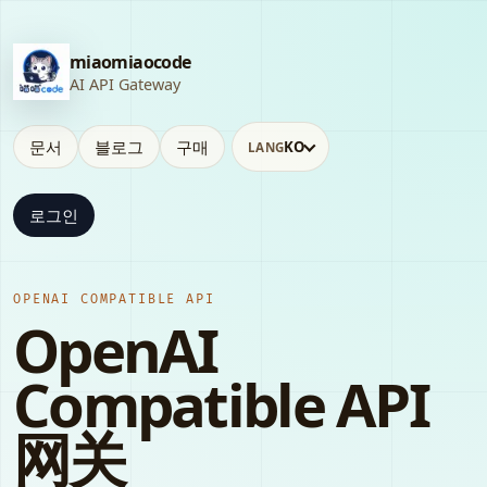
miaomiaocode
AI API Gateway
문서
블로그
구매
KO
LANG
로그인
OPENAI COMPATIBLE API
OpenAI
Compatible API
网关