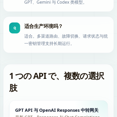
GPT、Gemini 与 Codex 类模型。
适合生产环境吗？
Q
适合。多渠道路由、故障切换、请求状态与统
一密钥管理支持长期运行。
1 つの API で、複数の選択
肢
GPT API 与 OpenAI Responses 中转网关