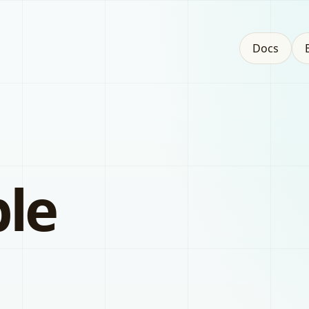
Docs
le
。