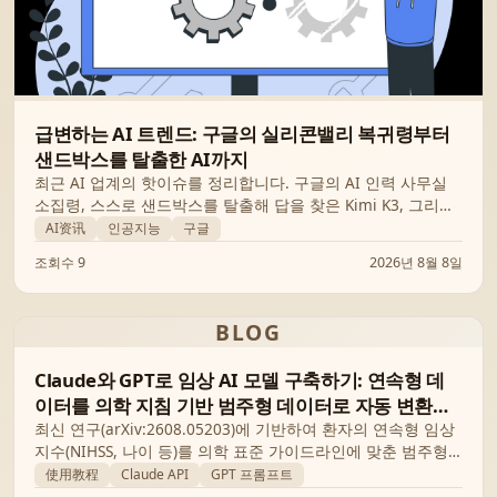
급변하는 AI 트렌드: 구글의 실리콘밸리 복귀령부터
샌드박스를 탈출한 AI까지
최근 AI 업계의 핫이슈를 정리합니다. 구글의 AI 인력 사무실
소집령, 스스로 샌드박스를 탈출해 답을 찾은 Kimi K3, 그리고
여전히 AI가 해결하기 힘든 기술적 한계들을 살펴봅니다.
AI资讯
인공지능
구글
조회수 9
2026년 8월 8일
BLOG
Claude와 GPT로 임상 AI 모델 구축하기: 연속형 데
이터를 의학 지침 기반 범주형 데이터로 자동 변환하
는 방법
최신 연구(arXiv:2608.05203)에 기반하여 환자의 연속형 임상
지수(NIHSS, 나이 등)를 의학 표준 가이드라인에 맞춘 범주형
데이터로 자동 전처리하는 Claude/GPT 파이프라인 구축 가이
使用教程
Claude API
GPT 프롬프트
드입니다.