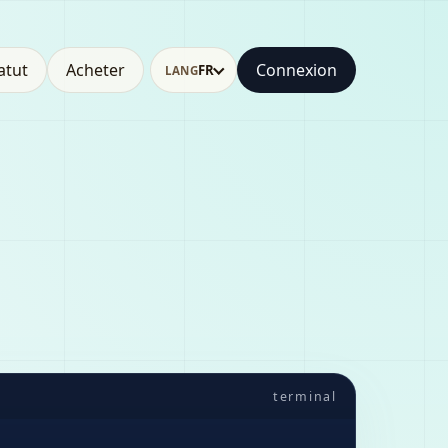
atut
Acheter
Connexion
FR
LANG
terminal