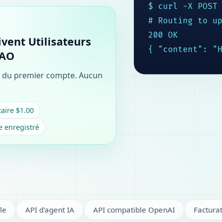
$ curl -X POST 
# Routing to up
200 OK

ivent Utilisateurs
{ "content": "
IAO
n du premier compte. Aucun
aire $1.00
 enregistré
le
API d'agent IA
API compatible OpenAI
Facturat