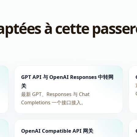
ptées à cette passer
GPT API 与 OpenAI Responses 中转网
关
最新 GPT、Responses 与 Chat
Completions 一个接口接入。
OpenAI Compatible API 网关