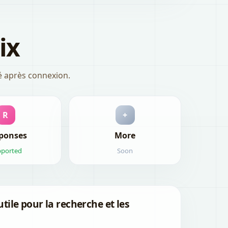
ix
ié après connexion.
R
+
ponses
More
pported
Soon
utile pour la recherche et les