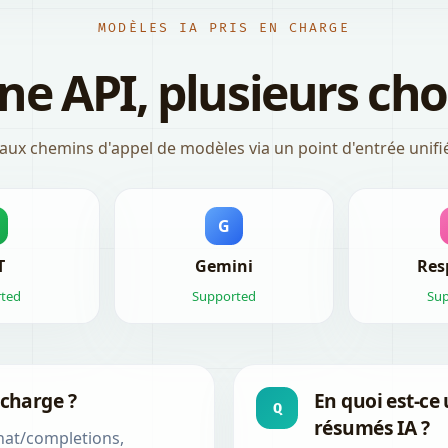
MODÈLES IA PRIS EN CHARGE
ne API, plusieurs cho
ipaux chemins d'appel de modèles via un point d'entrée unif
G
T
Gemini
Res
ted
Supported
Su
 charge ?
En quoi est-ce 
Q
résumés IA ?
chat/completions,