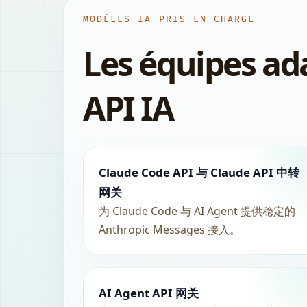
MODÈLES IA PRIS EN CHARGE
Les équipes ada
API IA
Claude Code API 与 Claude API 中转
网关
为 Claude Code 与 AI Agent 提供稳定的
Anthropic Messages 接入。
AI Agent API 网关