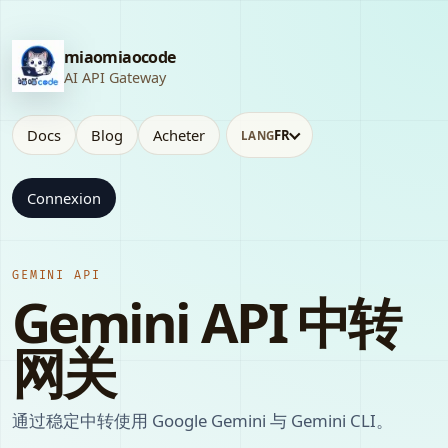
miaomiaocode
AI API Gateway
Docs
Blog
Acheter
FR
LANG
Connexion
GEMINI API
Gemini API 中转
网关
通过稳定中转使用 Google Gemini 与 Gemini CLI。