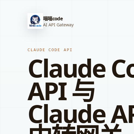
喵喵code
AI API Gateway
CLAUDE CODE API
Claude C
API 与
Claude A