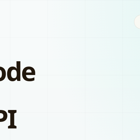
ode
PI