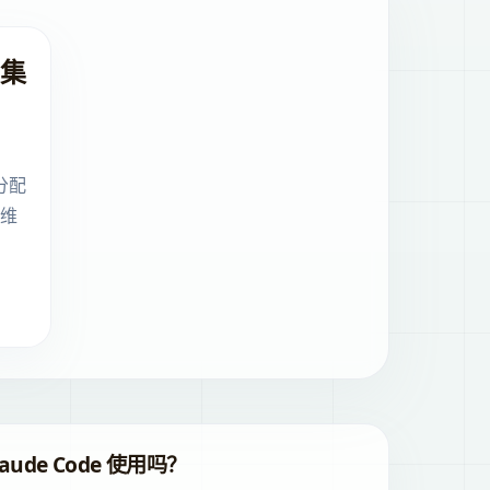
集
分配
维
ude Code 使用吗？