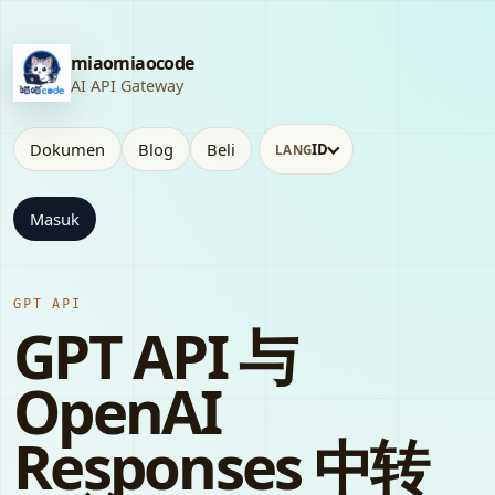
miaomiaocode
AI API Gateway
Dokumen
Blog
Beli
ID
LANG
Masuk
GPT API
GPT API 与
OpenAI
Responses 中转