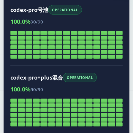
codex-pro号池
OPERATIONAL
100.0
%
90
/
90
codex-pro+plus混合
OPERATIONAL
100.0
%
90
/
90