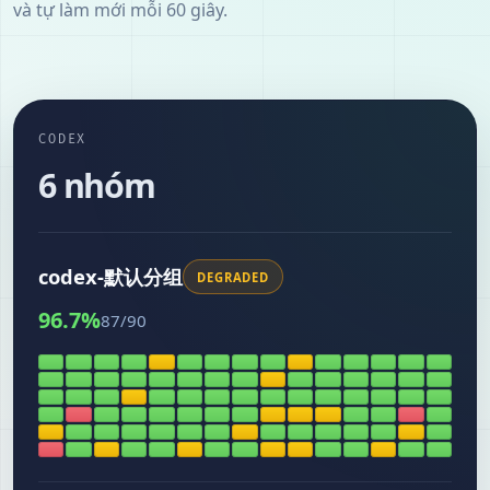
và tự làm mới mỗi 60 giây.
CODEX
6 nhóm
codex-默认分组
DEGRADED
96.7
%
87
/
90