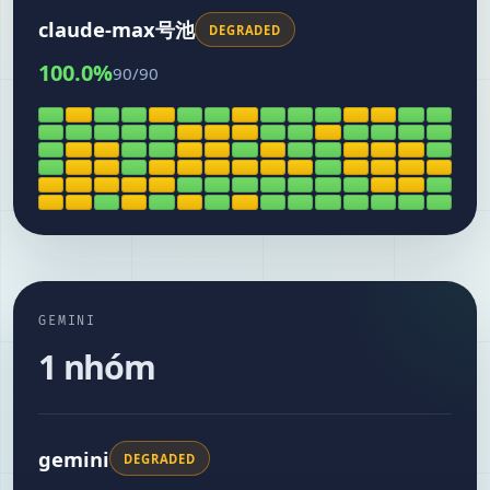
claude-max号池
DEGRADED
100.0
%
90
/
90
GEMINI
1 nhóm
gemini
DEGRADED