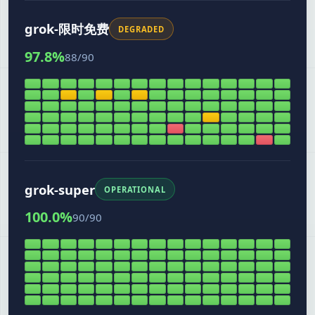
grok-限时免费
DEGRADED
97.8
%
88
/
90
grok-super
OPERATIONAL
100.0
%
90
/
90