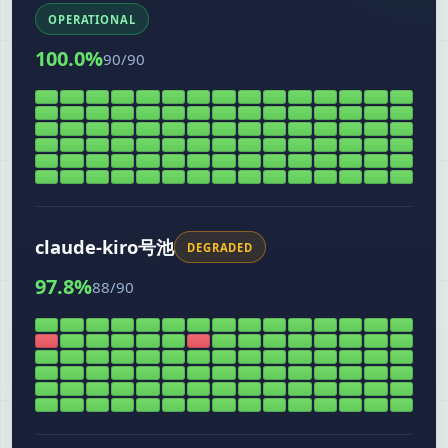
OPERATIONAL
100.0
%
90
/
90
claude-kiro号池
DEGRADED
97.8
%
88
/
90