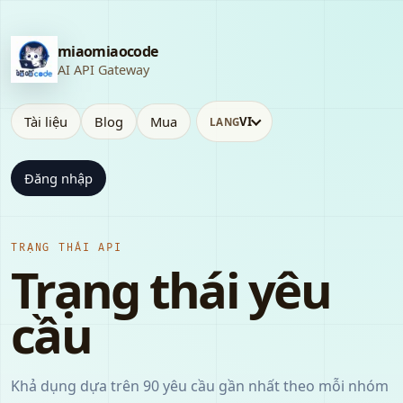
miaomiaocode
AI API Gateway
Tài liệu
Blog
Mua
VI
LANG
Đăng nhập
TRẠNG THÁI API
Trạng thái yêu
cầu
Khả dụng dựa trên 90 yêu cầu gần nhất theo mỗi nhóm