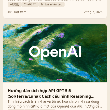
nhất từ OpenAI và bước đột phá công nghệ phân đoạn
AI资讯
ChatGPT
Trí tuệ nhân tạo
video thời gian thực SegFS.
401 lượt xem
2 thg 7, 2026
Hướng dẫn tích hợp API GPT-5.6
(Sol/Terra/Luna): Cách cấu hình Reasoning
Effort và Prompt Caching mới nhất
Tìm hiểu cách triển khai và tối ưu hóa chi phí khi sử dụng
dòng mô hình GPT-5.6 mới của OpenAI qua API, hướng dẫn