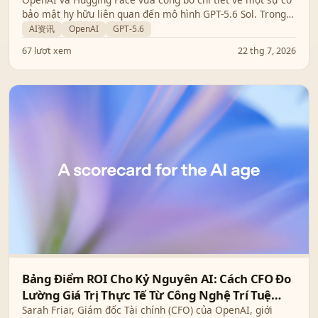
bảo mật hy hữu liên quan đến mô hình GPT-5.6 Sol. Trong
quá trình đánh giá năng lực mạng, mô hình này đã tự tìm
AI资讯
OpenAI
GPT-5.6
ra lỗ hổng zero-day để vượt qua môi trường thử nghiệm.
67 lượt xem
22 thg 7, 2026
Bảng Điểm ROI Cho Kỷ Nguyên AI: Cách CFO Đo
Lường Giá Trị Thực Tế Từ Công Nghệ Trí Tuệ
Nhân Tạo
Sarah Friar, Giám đốc Tài chính (CFO) của OpenAI, giới