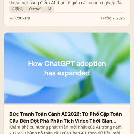
thiệu một bảng điểm AI thực tế giúp các doanh nghiệp đo
lường hiệu quả đầu tư (ROI) thông qua hiệu suất công việc
AI资讯
OpenAI
AI
thực tế, chi phí trên mỗi tác vụ thành công, độ tin cậy và
78 lượt xem
17 thg 7, 2026
hiệu quả tính toán.
Bức Tranh Toàn Cảnh AI 2026: Từ Phổ Cập Toàn
Cầu Đến Đột Phá Phân Tích Video Thời Gian
Thực
Khám phá xu hướng phát triển mới nhất của AI trong năm
2026: Sự bùng nổ toàn cầu của ChatGPT theo dữ liệu mới