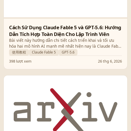
Cách Sử Dụng Claude Fable 5 và GPT-5.6: Hướng
Dẫn Tích Hợp Toàn Diện Cho Lập Trình Viên
Bài viết này hướng dẫn chi tiết cách triển khai và tối ưu
hóa hai mô hình AI mạnh mẽ nhất hiện nay là Claude Fable
5 và GPT-5.6 vào quy trình làm việc của bạn.
使用教程
Claude Fable 5
GPT-5.6
398 lượt xem
26 thg 6, 2026