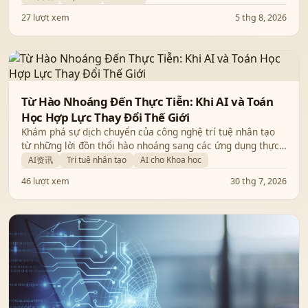
toàn.
27 lượt xem
5 thg 8, 2026
Từ Hào Nhoáng Đến Thực Tiễn: Khi AI và Toán
Học Hợp Lực Thay Đổi Thế Giới
Khám phá sự dịch chuyển của công nghệ trí tuệ nhân tạo
từ những lời đồn thổi hào nhoáng sang các ứng dụng thực
tiễn trong công nghiệp và khoa học thông qua sự kết hợp
AI资讯
Trí tuệ nhân tạo
AI cho Khoa học
giữa AI và Toán học.
46 lượt xem
30 thg 7, 2026