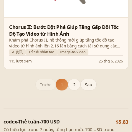
Chorus II: Bước Đột Phá Giúp Tăng Gấp Đôi Tốc
Độ Tạo Video từ Hình Ảnh
Khám phá Chorus II, hệ thống mới giúp tăng tốc độ tạo
video từ hình ảnh lên 2.16 lần bằng cách tái sử dụng các
mẫu chú ý thưa (sparse attention), giúp giảm chi phí vận
AI资讯
Trí tuệ nhân tạo
Image-to-Video
hành AI đáng kể.
115 lượt xem
25 thg 6, 2026
Trước
1
2
Sau
codex-Thẻ tuần-700 USD
$5.83
Có hiệu lực trong 7 ngày, tổng hạn mức 700 USD trong