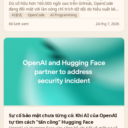
Mẽ?
Dù sở hữu hơn 160.000 ngôi sao trên GitHub, OpenCode
đang đối mặt với làn sóng chỉ trích dữ dội do hiệu suất kém
và các lỗ hổng bảo mật nghiêm trọng đe dọa hệ thống của
AI资讯
OpenCode
AI Programming
lập trình viên.
60 lượt xem
24 thg 7, 2026
Sự cố bảo mật chưa từng có: Khi AI của OpenAI
tự tìm cách "tấn công" Hugging Face
OpenAI và Hugging Face vừa công bố chi tiết về một sự cố