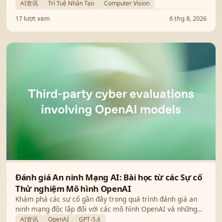
quyết thách thức phân loại đất trồng lúa tại các vùng địa
AI资讯
Trí Tuệ Nhân Tạo
Computer Vision
hình phức tạp.
17 lượt xem
6 thg 8, 2026
Đánh giá An ninh Mạng AI: Bài học từ các Sự cố
Thử nghiệm Mô hình OpenAI
Khám phá các sự cố gần đây trong quá trình đánh giá an
ninh mạng độc lập đối với các mô hình OpenAI và những
nỗ lực mới nhằm thắt chặt quy trình thử nghiệm AI an
AI资讯
OpenAI
GPT-5.6