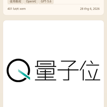
chi tiết cách thiết lập mức độ lập luận và bộ nhớ đệm
使用教程
OpenAI
GPT-5.6
prompt.
401 lượt xem
28 thg 6, 2026