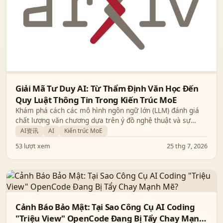
Giải Mã Tư Duy AI: Từ Thẩm Định Văn Học Đến
Quy Luật Thông Tin Trong Kiến Trúc MoE
Khám phá cách các mô hình ngôn ngữ lớn (LLM) đánh giá
chất lượng văn chương dựa trên ý đồ nghệ thuật và sự
tương đồng thú vị giữa định tuyến Mixture-of-Experts với
AI资讯
AI
Kiến trúc MoE
mã hóa Huffman.
53 lượt xem
25 thg 7, 2026
Cảnh Báo Bảo Mật: Tại Sao Công Cụ AI Coding
"Triệu View" OpenCode Đang Bị Tẩy Chay Mạnh