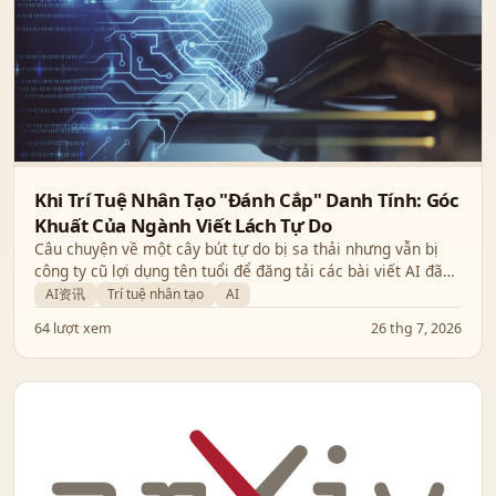
Khi Trí Tuệ Nhân Tạo "Đánh Cắp" Danh Tính: Góc
Khuất Của Ngành Viết Lách Tự Do
Câu chuyện về một cây bút tự do bị sa thải nhưng vẫn bị
công ty cũ lợi dụng tên tuổi để đăng tải các bài viết AI đã
gióng lên hồi chuông cảnh báo về đạo đức nghề nghiệp
AI资讯
Trí tuệ nhân tạo
AI
trong thời đại công nghệ.
64 lượt xem
26 thg 7, 2026