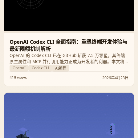
OpenAI Codex CLI 全面指南：重塑终端开发体验与
最新限额机制解析
OpenAI 的 Codex CLI 已在 GitHub 斩获 7.5 万颗星，其终端
原生属性和 MCP 并行调用能力正成为开发者的利器。本文将
深入探讨其核心特性、安全沙箱机制以及 4 月 9 日更新后的额
OpenAI
Codex CLI
AI编程
度限制逻辑。
419 views
2026年4月23日