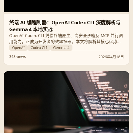
终端 AI 编程利器：OpenAI Codex CLI 深度解析与
Gemma 4 本地实战
OpenAI Codex CLI 凭借终端原生、高安全沙箱及 MCP 并行调
用能力，正成为开发者的效率神器。本文将解析其核心优势，
并结合 Hacker News 热议，探讨如何与 Gemma 4 本地模型
OpenAI
Codex CLI
Gemma 4
集成。
348 views
2026年4月18日