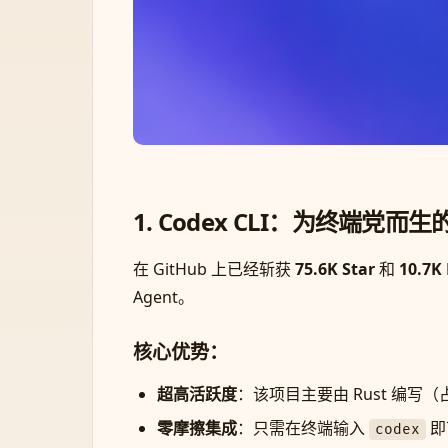
1. Codex CLI：为终端党而生
在 GitHub 上已经斩获
75.6K Star
和
10.7K
Agent。
核心优势：
超高活跃度
：该项目主要由 Rust 编写（占
零摩擦集成
：只需在终端输入
即
codex