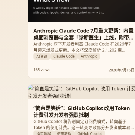
Anthropic Claude Code 7月重大更新：内置
桌面浏览器与全套「诊断医生」上线，附带
50%额度福利延长
Anthropic 旗下开发者利器 Claude Code 在2026年7
月迎来爆发式更新。本文将深度解析 2.1.202 至
2.1.211 版本的核心升级，包括备受瞩目的桌面内置浏
Claude Code
Anthropic
AI资讯
览器、全新升级的“诊断医生” `/doctor`、更强大的安全
保护机制，以及针对激烈市场竞争所推出的额度延长
165 views
2026年7月16日
福利。
“简直是笑话”：GitHub Copilot 改用 Token
计费引发开发者强烈抵制
GitHub Copilot 将告别固定订阅费模式，转向基于
Token 的使用计费。这一转变导致部分开发者成本暴
涨数倍，甚至有人从每月 29 美元涨至 750 美元。AI
GitHub Copilot
购买教程
使用教程