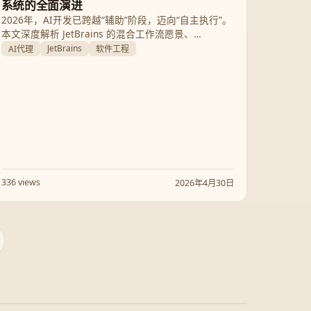
系统的全面演进
2026年，AI开发已跨越“辅助”阶段，迈向“自主执行”。
本文深度解析 JetBrains 的混合工作流愿景、
Aerospike 的 AI 原生数据体验，以及 KV 缓存压缩等
JetBrains
AI代理
软件工程
前沿技术趋势，探讨开发者如何在代理自动化时代保
持代码主权与系统可靠性。
336 views
2026年4月30日