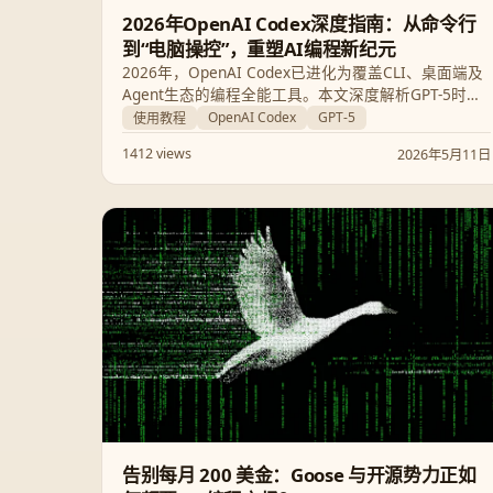
2026年OpenAI Codex深度指南：从命令行
到“电脑操控”，重塑AI编程新纪元
2026年，OpenAI Codex已进化为覆盖CLI、桌面端及
Agent生态的编程全能工具。本文深度解析GPT-5时代
下的超低延迟Spark模型、Subagents多智能体并行、
OpenAI Codex
GPT-5
使用教程
以及革命性的桌面端“电脑操控”等核心升级，助你掌握
1412 views
2026年5月11日
这一改变软件开发范式的生产力引擎。
告别每月 200 美金：Goose 与开源势力正如