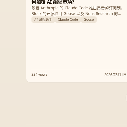
何颠覆 AI 编程市场？
随着 Anthropic 的 Claude Code 推出昂贵的订阅制，
Block 的开源项目 Goose 以及 Nous Research 的
NousCoder 正以零成本、本地化和隐私保障的姿态强
Claude Code
Goose
AI 编程助手
势入场。本文深入解析 AI 编程助手的最新博弈：是选
择昂贵的云端模型，还是拥抱自由的开源力量？
334 views
2026年5月1日