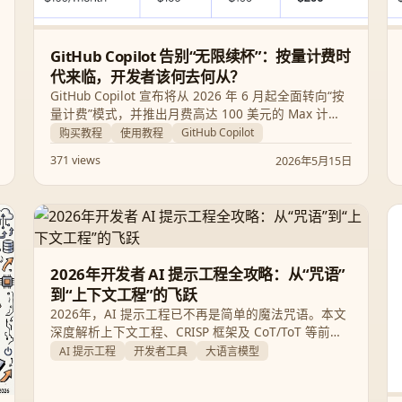
GitHub Copilot 告别“无限续杯”：按量计费时
代来临，开发者该何去何从？
GitHub Copilot 宣布将从 2026 年 6 月起全面转向“按
量计费”模式，并推出月费高达 100 美元的 Max 计
划。本文深度解析此次调价背后的 AI Agent 发展趋
GitHub Copilot
购买教程
使用教程
势，以及开发者如何通过使用报告评估成本影响。
371 views
2026年5月15日
2026年开发者 AI 提示工程全攻略：从“咒语”
到“上下文工程”的飞跃
2026年，AI 提示工程已不再是简单的魔法咒语。本文
深度解析上下文工程、CRISP 框架及 CoT/ToT 等前沿
技术，助你掌握 GPT-5、Claude 4.7 和 Gemini 3.1 的
AI 提示工程
开发者工具
大语言模型
核心使用之道，实现 10 倍开发效率提升。