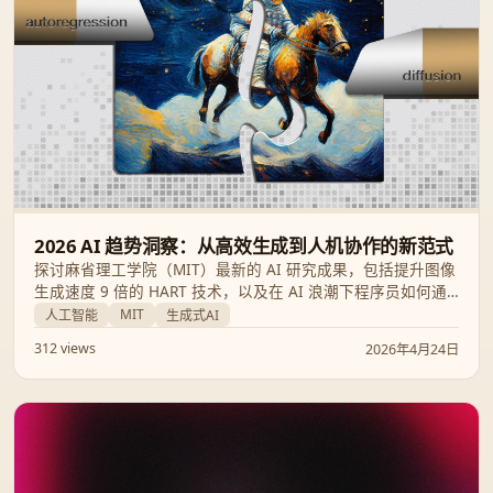
2026 AI 趋势洞察：从高效生成到人机协作的新范式
探讨麻省理工学院（MIT）最新的 AI 研究成果，包括提升图像
生成速度 9 倍的 HART 技术，以及在 AI 浪潮下程序员如何通
过“人机协作”重塑职业价值。
MIT
人工智能
生成式AI
312 views
2026年4月24日