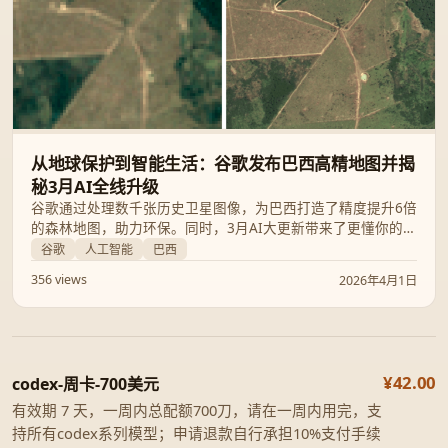
从地球保护到智能生活：谷歌发布巴西高精地图并揭
秘3月AI全线升级
谷歌通过处理数千张历史卫星图像，为巴西打造了精度提升6倍
的森林地图，助力环保。同时，3月AI大更新带来了更懂你的
Gemini助手、对话式谷歌地图以及针对健康与开发的全新模
谷歌
人工智能
巴西
型，全方位赋能用户生活与工作。
356 views
2026年4月1日
¥42.00
codex-周卡-700美元
有效期 7 天，一周内总配额700刀，请在一周内用完，支
持所有codex系列模型；申请退款自行承担10%支付手续