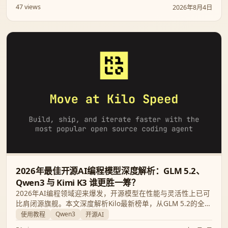
卖的跨国犯罪集团，展现科技赋能与安全治理的博弈。
47 views
2026年8月4日
2026年最佳开源AI编程模型深度解析：GLM 5.2、
Qwen3 与 Kimi K3 谁更胜一筹？
2026年AI编程领域迎来爆发，开源模型在性能与灵活性上已可
比肩闭源旗舰。本文深度解析Kilo最新榜单，从GLM 5.2的全能
表现到Qwen3的长上下文优势，为您提供最权威的开发助手选
Qwen3
使用教程
开源AI
择指南。