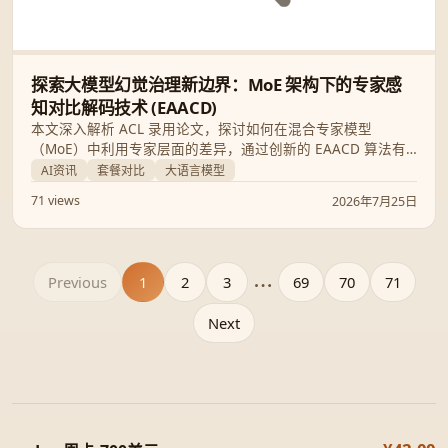
探索大模型幻觉治理新边界：MoE 架构下的专家感
知对比解码技术 (EAACD)
本文深入解析 ACL 录用论文，探讨如何在混合专家模型
（MoE）中利用专家层面的差异，通过创新的 EAACD 算法有
效缓解大语言模型的幻觉问题，提升问答准确性。
AI资讯
套餐对比
大语言模型
71 views
2026年7月25日
Previous
1
2
3
...
69
70
71
Next