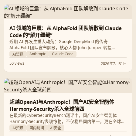
AI 领域的巨震：从 AlphaFold 团队解散到 Claude
Code 的“解开缰绳”
近期 AI 界发生重大动荡：Google DeepMind 的传奇
AlphaFold 团队宣布解散，核心人物 John Jumper 转投
Anthropic；同时 Claude Code 创始人提出激进观点，主张给
Anthropic
Claude Code
AI资讯
予 AI 智能体更多自主权，认为现有评测体系保质期仅有半年。
50 views
2026年7月31日
超越OpenAI与Anthropic！国产AI安全智能体
Harmony-Security杀入全球前四
在最新的CyberSecurityBench测评中，国产AI安全智能体
Harmony-Security表现惊艳，不仅稳居国内第一，更在全球范
围内跻身前四。本文将深度解析其如何凭借先进技术在网络安
AI资讯
国内访问
AI安全
全领域实现弯道超车。