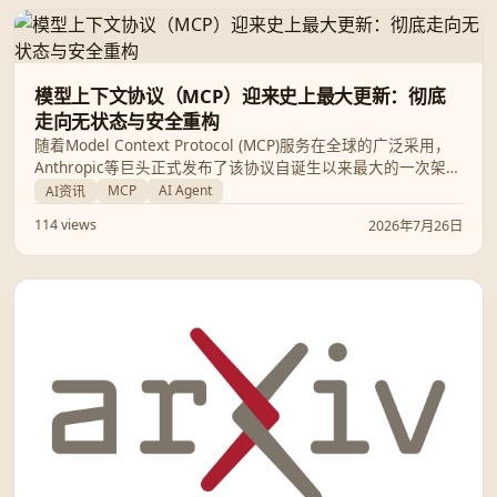
模型上下文协议（MCP）迎来史上最大更新：彻底
走向无状态与安全重构
随着Model Context Protocol (MCP)服务在全球的广泛采用，
Anthropic等巨头正式发布了该协议自诞生以来最大的一次架构
规格更新（2026-07-28）。本次更新核心在于通过“无状态化”
MCP
AI Agent
AI资讯
重构彻底解决云端扩展瓶颈，并全面对齐OAuth 2.1以重构安
114 views
2026年7月26日
全边界。