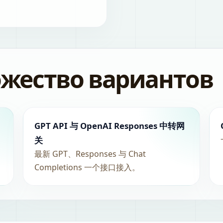
ожество вариантов
GPT API 与 OpenAI Responses 中转网
关
最新 GPT、Responses 与 Chat
Completions 一个接口接入。