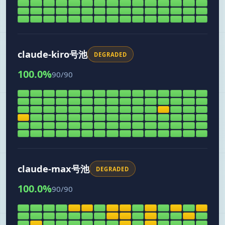
claude-kiro号池
DEGRADED
100.0
%
90
/
90
claude-max号池
DEGRADED
100.0
%
90
/
90