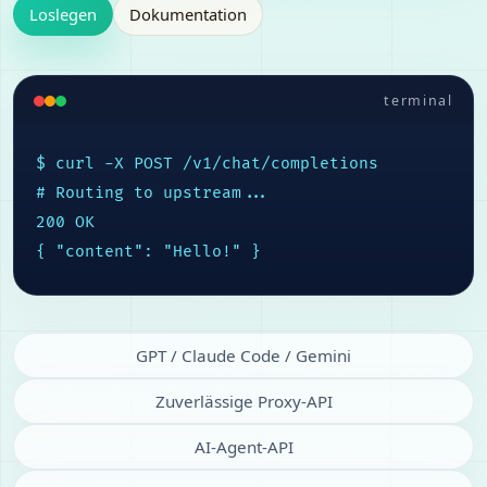
Loslegen
Dokumentation
terminal
$ curl -X POST /v1/chat/completions

# Routing to upstream...

200 OK

{ "content": "Hello!" }
GPT / Claude Code / Gemini
Zuverlässige Proxy-API
AI-Agent-API