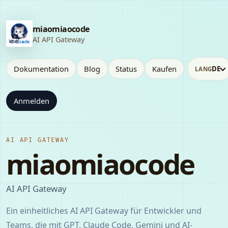
miaomiaocode
AI API Gateway
Dokumentation
Blog
Status
Kaufen
DE
LANG
Anmelden
AI API GATEWAY
miaomiaocode
AI API Gateway
Ein einheitliches AI API Gateway für Entwickler und
Teams, die mit GPT, Claude Code, Gemini und AI-