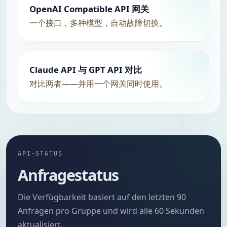
OpenAI Compatible API 网关
一个接口，多种模型，自动故障切换。
Claude API 与 GPT API 对比
对比两者——并用一个网关同时使用。
API-STATUS
Anfragestatus
Die Verfügbarkeit basiert auf den letzten 90
Anfragen pro Gruppe und wird alle 60 Sekunden
aktualisiert.