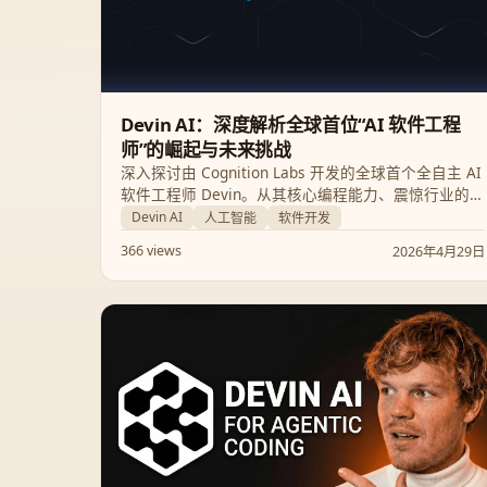
Devin AI：深度解析全球首位“AI 软件工程
师”的崛起与未来挑战
深入探讨由 Cognition Labs 开发的全球首个全自主 AI
软件工程师 Devin。从其核心编程能力、震惊行业的性
能基准，到它对未来开发工作流的深远影响，本文将
Devin AI
人工智能
软件开发
为您揭秘这款能够自主规划、调试并学习的新型 AI 代
366 views
2026年4月29日
理。