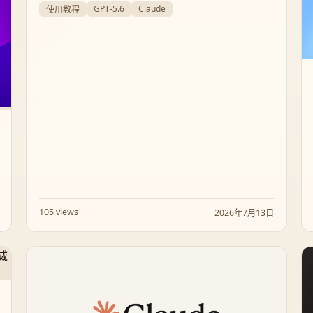
Anthropic 随即做出反应，宣布重置旗下最强模型
GPT-5.6
Claude
使用教程
Fable 5 的使用额度。这场顶尖大模型之间的正面交
锋，将为用户和开发者带来怎样的体验变革？
105 views
2026年7月13日