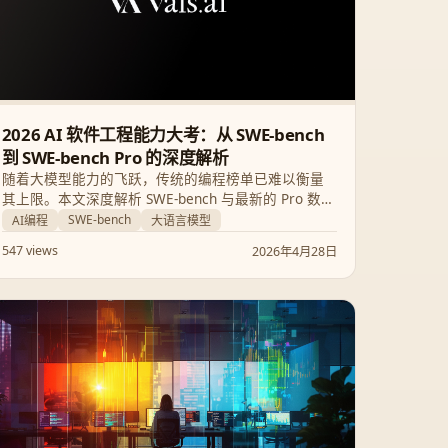
2026 AI 软件工程能力大考：从 SWE-bench
到 SWE-bench Pro 的深度解析
随着大模型能力的飞跃，传统的编程榜单已难以衡量
其上限。本文深度解析 SWE-bench 与最新的 Pro 数据
集，对比 Claude Opus 4.7 与 GPT 5.5 的实测表现，
SWE-bench
AI编程
大语言模型
揭秘 AI 解决真实复杂工程问题的核心瓶颈。
547 views
2026年4月28日