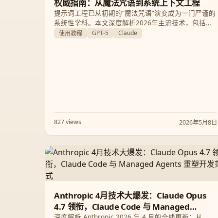
权威指南：从魔法咒语到系统上下文工程
提示词工程已从初期的“魔法咒语”演变成为一门严谨的
系统性学科。本文深度解析2026年主流技术，包括思
维链、XML标签、上下文工程框架以及针对GPT-5、
GPT-5
Claude
使用教程
Claude和Gemini的模型特定优化策略，助您大幅提升
LLM输出质量。
827 views
2026年5月8日
Anthropic 4月技术大爆发：Claude Opus
4.7 领衔，Claude Code 与 Managed
Agents 重塑开发范式
深度解析 Anthropic 2026 年 4 月的全线更新：从