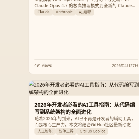
Claude Opus 4.7 的极高推理模式到全新的 Claude
Design 视觉协作平台，再到 Claude Code 的架构质
Claude
Anthropic
AI 编程
变，带你领略 AI 助手的下一代形态。
491 views
2026年4月27日
2026年开发者必看的AI工具指南：从代码编
写到系统架构的全面进化
随着2026年的到来，AI已不再是开发者的辅助工具，
而是核心生产力。本文将结合GitHub社区最新动态与
行业趋势，深度解析当前最强AI工具矩阵，并探讨工
GitHub Copilot
人工智能
软件工程
程师如何在AI浪潮中实现角色转型。