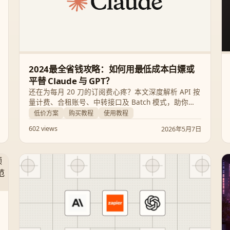
2024最全省钱攻略：如何用最低成本白嫖或
平替 Claude 与 GPT？
还在为每月 20 刀的订阅费心疼？本文深度解析 API 按
量计费、合租账号、中转接口及 Batch 模式，助你根
据使用量选择最省钱的 AI 方案，最高可省下 90% 成
低价方案
购买教程
使用教程
本。
602 views
2026年5月7日