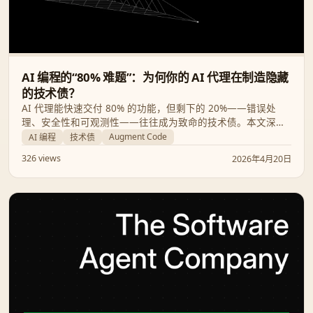
AI 编程的“80% 难题”：为何你的 AI 代理在制造隐藏
的技术债？
AI 代理能快速交付 80% 的功能，但剩下的 20%——错误处
理、安全性和可观测性——往往成为致命的技术债。本文深入
分析这一现象，并探讨 Augment Code 如何通过 Intent 0.3.4
Augment Code
AI 编程
技术债
的最新架构闭合这一缺口。
326 views
2026年4月20日