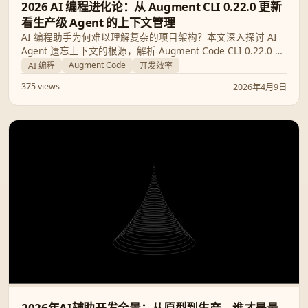
2026 AI 编程进化论：从 Augment CLI 0.22.0 更新
看生产级 Agent 的上下文管理
AI 编程助手为何难以理解复杂的项目架构？本文深入探讨 AI
Agent 遗忘上下文的根源，解析 Augment Code CLI 0.22.0 的
最新特性，并为您对比 Cursor、Windsurf 及 Intent 等 6 款顶
Augment Code
AI 编程
开发效率
级生产级替代方案，助您构建具备持久记忆的开发流程。
375 views
2026年4月9日
2026年AI辅助开发全景：从原型到生产，谁才是最