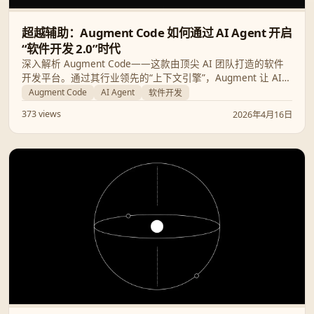
超越辅助：Augment Code 如何通过 AI Agent 开启
“软件开发 2.0”时代
深入解析 Augment Code——这款由顶尖 AI 团队打造的软件
开发平台。通过其行业领先的“上下文引擎”，Augment 让 AI
能够像资深工程师一样理解整个代码库，从而在开发效率、代
Augment Code
AI Agent
软件开发
码质量和团队协作上实现质的飞跃。
373 views
2026年4月16日