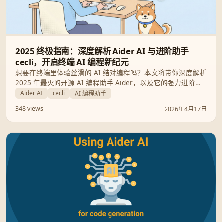
2025 终极指南：深度解析 Aider AI 与进阶助手
cecli，开启终端 AI 编程新纪元
想要在终端里体验丝滑的 AI 结对编程吗？本文将带你深度解析
2025 年最火的开源 AI 编程助手 Aider，以及它的强力进阶分
支 cecli。我们将从安装配置、核心功能到高级自动化工作流，
Aider AI
cecli
AI 编程助手
全方位展示如何利用这些工具提升开发效率，让 AI 真正成为你
348 views
2026年4月17日
的资深程序员“队友”。