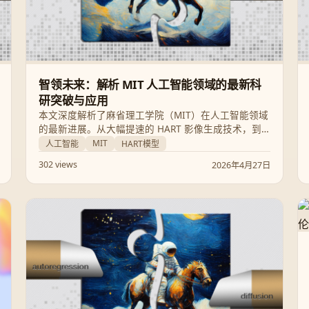
智领未来：解析 MIT 人工智能领域的最新科
研突破与应用
本文深度解析了麻省理工学院（MIT）在人工智能领域
的最新进展。从大幅提速的 HART 影像生成技术，到
解决功耗问题的 EnergAIzer 方法，再到提升模型可靠
MIT
人工智能
HART模型
性的“不确定性”训练，MIT 的研究正全方位重塑 AI 的
302 views
2026年4月27日
未来。