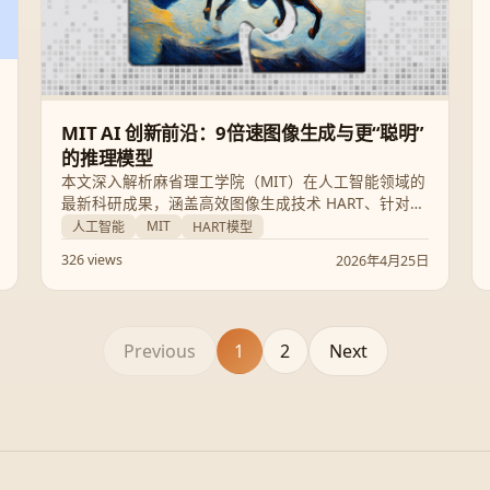
MIT AI 创新前沿：9倍速图像生成与更“聪明”
的推理模型
本文深入解析麻省理工学院（MIT）在人工智能领域的
最新科研成果，涵盖高效图像生成技术 HART、针对模
型幻觉的可靠性改进，以及 AI 在生物医药、海底协作
MIT
人工智能
HART模型
和数学竞赛中的突破性应用。
326 views
2026年4月25日
Previous
1
2
Next