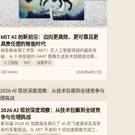
MIT AI 创新前沿：迈向更高效、更可靠且更
具责任感的智能时代
探索麻省理工学院（MIT）在人工智能领域的最新突
破，从 9 倍提速的 HART 图像生成技术到精准估算算
力能耗的 EnergAIzer 方法。本文深度解析 MIT 如何
MIT
人工智能
深度学习
在追求技术巅峰的同时，兼顾 AI 的可靠性、能效比与
320 views
2026年4月27日
伦理安全。
2026 AI 现状深度观察：从技术狂飙到全球竞
争与伦理挑战
斯坦福 2026 AI 指数报告揭示了 AI 的飞速演进及其带
来的多重挑战。从 MIT 开发的 9 倍加速图像生成工具