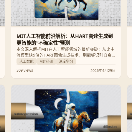
MIT人工智能前沿解析：从HART高速生成到
更智能的“不确定性”预测
本文深入解析MIT在人工智能领域的最新突破：从比主
流模型快9倍的HART图像生成技术，到能够识别自身
局限性的“诚实型”AI，以及助力科研的全球最大奥赛数
人工智能
MIT科研
深度学习
学题库。带你领略更高效、更可靠且具伦理意识的AI
309 views
2026年4月29日
未来图景。