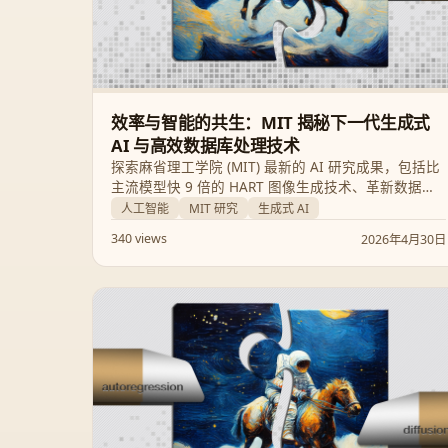
效率与智能的共生：MIT 揭秘下一代生成式
AI 与高效数据库处理技术
探索麻省理工学院 (MIT) 最新的 AI 研究成果，包括比
主流模型快 9 倍的 HART 图像生成技术、革新数据分
析的 GenSQL 系统，以及解决 AI 偏见与功耗挑战的创
人工智能
MIT 研究
生成式 AI
新方案。了解这些技术如何让 AI 变得更快速、更可靠
340 views
2026年4月30日
且更易于普及。