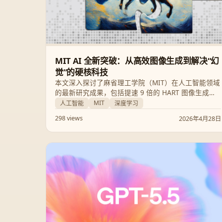
MIT AI 全新突破：从高效图像生成到解决“幻
觉”的硬核科技
本文深入探讨了麻省理工学院（MIT）在人工智能领域
的最新研究成果，包括提速 9 倍的 HART 图像生成技
术、大幅降低能耗的 EnergAIzer 方法，以及旨在提升
MIT
人工智能
深度学习
模型可靠性的“信心评估”训练法，全方位展示了 AI 在
298 views
2026年4月28日
效率与伦理层面的双重进阶。