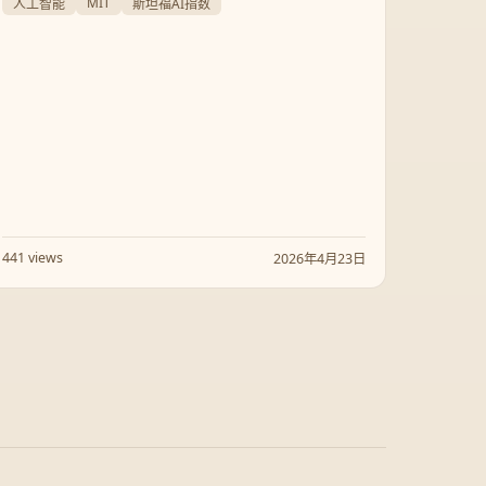
HART，到 AI 可靠性的提升，AI 正深度重塑科研、职
MIT
人工智能
斯坦福AI指数
场与社会。本文深度解析当前 AI 的技术前沿、中美竞
争态势及资源消耗问题。
441 views
2026年4月23日