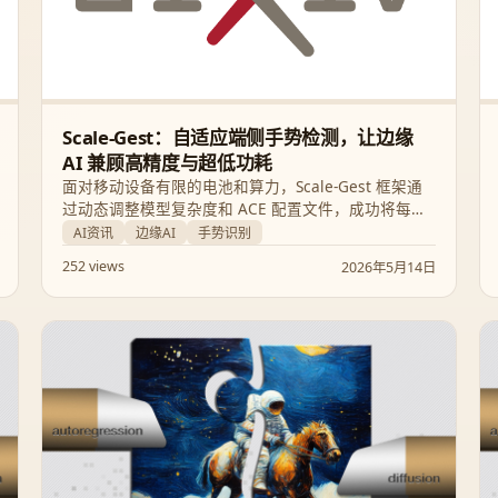
Scale-Gest：自适应端侧手势检测，让边缘
AI 兼顾高精度与超低功耗
面对移动设备有限的电池和算力，Scale-Gest 框架通
过动态调整模型复杂度和 ACE 配置文件，成功将每帧
能耗降低 4 倍，为智能驾驶和移动交互提供了高性
AI资讯
边缘AI
手势识别
能、低延迟的全新方案。
252 views
2026年5月14日