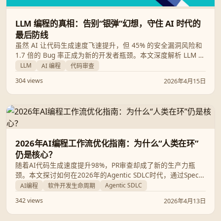
LLM 编程的真相：告别“银弹”幻想，守住 AI 时代的
最后防线
虽然 AI 让代码生成速度飞速提升，但 45% 的安全漏洞风险和
1.7 倍的 Bug 率正成为新的开发者瓶颈。本文深度解析 LLM 在
软件开发中的双刃剑效应，探讨开发者如何从“作者”转向“策展
LLM
AI 编程
代码审查
人”，并强调回归软件工程基本功的紧迫性。
304 views
2026年4月15日
2026年AI编程工作流优化指南：为什么“人类在环”
仍是核心？
随着AI代码生成速度提升98%，PR审查却成了新的生产力瓶
颈。本文探讨如何在2026年的Agentic SDLC时代，通过Spec-
First、微型PR和严格的治理机制，平衡AI的速度与代码质量。
Agentic SDLC
AI编程
软件开发生命周期
342 views
2026年4月13日