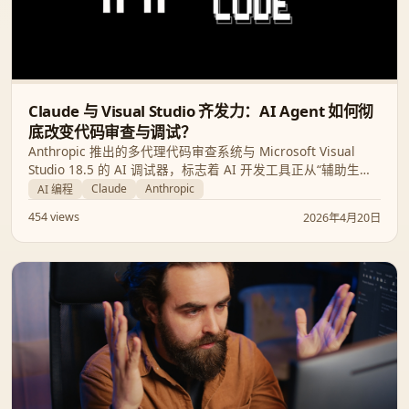
Claude 与 Visual Studio 齐发力：AI Agent 如何彻
底改变代码审查与调试？
Anthropic 推出的多代理代码审查系统与 Microsoft Visual
Studio 18.5 的 AI 调试器，标志着 AI 开发工具正从“辅助生成”
向“自主代理”转型。本文解析这些新技术如何捕捉深层漏洞，
Claude
Anthropic
AI 编程
并探讨其对开发流程及成本的影响。
454 views
2026年4月20日