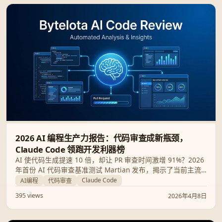
2026 AI 编程生产力报告：代码审查成新瓶颈，
Claude Code 领跑开发利器榜
AI 使代码生成提速 10 倍，却让 PR 审查时间激增 91%？2026
年首份 AI 代码审查基准测试 Martian 发布，揭示了当前主流
工具 50-60% 的真实效能。同时，4 月份最佳 AI 编程工具榜单
Claude Code
AI编程
代码审查
揭晓，Claude Code 凭借强大的 Agent 能力荣登榜首。
395 views
2026年4月8日