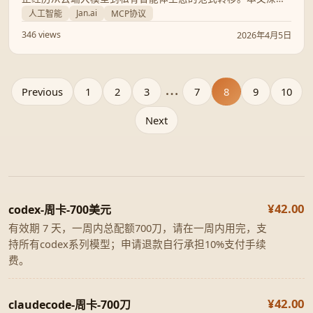
解析 Nvidia 硬件变革、AI 编程工具的三足鼎立格局，以及如
Jan.ai
人工智能
MCP协议
何通过 MCP 实现实时数据集成。
346 views
2026年4月5日
Previous
1
2
3
...
7
8
9
10
Next
¥42.00
codex-周卡-700美元
有效期 7 天，一周内总配额700刀，请在一周内用完，支
持所有codex系列模型；申请退款自行承担10%支付手续
费。
¥42.00
claudecode-周卡-700刀