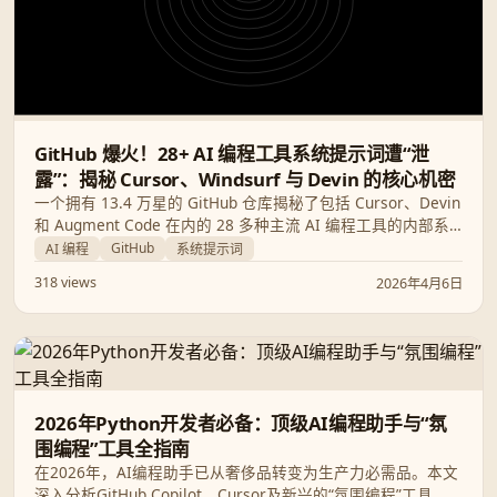
GitHub 爆火！28+ AI 编程工具系统提示词遭“泄
露”：揭秘 Cursor、Windsurf 与 Devin 的核心机密
一个拥有 13.4 万星的 GitHub 仓库揭秘了包括 Cursor、Devin
和 Augment Code 在内的 28 多种主流 AI 编程工具的内部系
统提示词。这不仅是一次技术拆解，更是开发者理解 AI 智能体
GitHub
AI 编程
系统提示词
运作机制、优化提示词工程并评估工具安全性的绝佳参考手
318 views
2026年4月6日
册。
2026年Python开发者必备：顶级AI编程助手与“氛
围编程”工具全指南
在2026年，AI编程助手已从奢侈品转变为生产力必需品。本文
深入分析GitHub Copilot、Cursor及新兴的“氛围编程”工具，