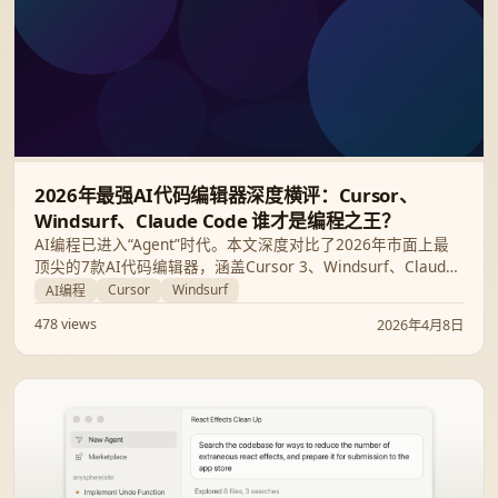
2026年最强AI代码编辑器深度横评：Cursor、
Windsurf、Claude Code 谁才是编程之王？
AI编程已进入“Agent”时代。本文深度对比了2026年市面上最
顶尖的7款AI代码编辑器，涵盖Cursor 3、Windsurf、Claude
Code及GitHub Copilot，分析其核心功能、定价及适用人群，
Cursor
Windsurf
AI编程
助你选出最强编程利器。
478 views
2026年4月8日