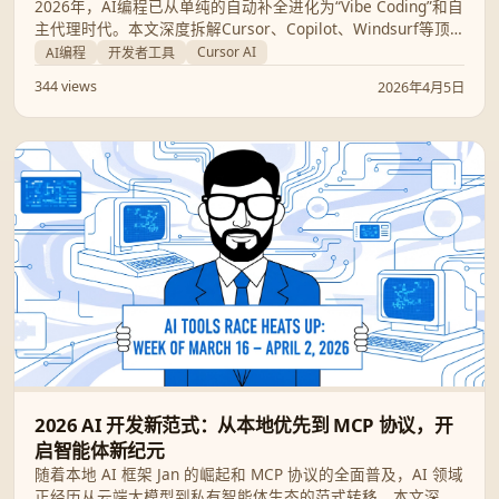
2026年，AI编程已从单纯的自动补全进化为“Vibe Coding”和自
主代理时代。本文深度拆解Cursor、Copilot、Windsurf等顶
级工具的实战表现，并揭示如何在提升生产力的同时规避昂贵
Cursor AI
AI编程
开发者工具
的令牌成本和潜在的逻辑漏洞。
344 views
2026年4月5日
2026 AI 开发新范式：从本地优先到 MCP 协议，开
启智能体新纪元
随着本地 AI 框架 Jan 的崛起和 MCP 协议的全面普及，AI 领域
正经历从云端大模型到私有智能体生态的范式转移。本文深度