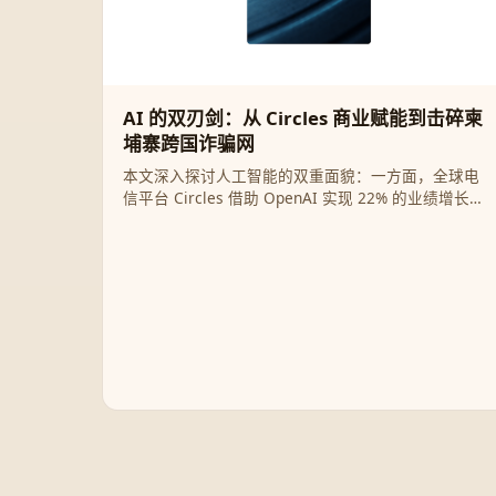
AI 的双刃剑：从 Circles 商业赋能到击碎柬
埔寨跨国诈骗网
本文深入探讨人工智能的双重面貌：一方面，全球电
信平台 Circles 借助 OpenAI 实现 22% 的业绩增长与
客服革命；另一方面，OpenAI 强力捣毁利用
ChatGPT 进行“杀猪盘”及人口贩卖的跨国犯罪集团，
展现科技赋能与安全治理的博弈。