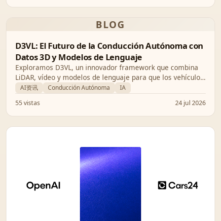
BLOG
D3VL: El Futuro de la Conducción Autónoma con
Datos 3D y Modelos de Lenguaje
Exploramos D3VL, un innovador framework que combina
LiDAR, vídeo y modelos de lenguaje para que los vehículos
autónomos entiendan el entorno con una precisión sin
AI资讯
Conducción Autónoma
IA
precedentes.
55 vistas
24 jul 2026