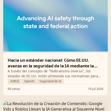
Hacia un estándar nacional: Cómo EE.UU.
avanza en la seguridad de la IA mediante la
acción estatal y federal
A través del concepto de "federalismo inverso", los
estados de EE.UU. están alineando sus normativas para
sentar las bases de una gobernanza democrática y segura
AI资讯
OpenAI
Seguridad de IA
de la Inteligencia Artificial.
69 vistas
18 jul 2026