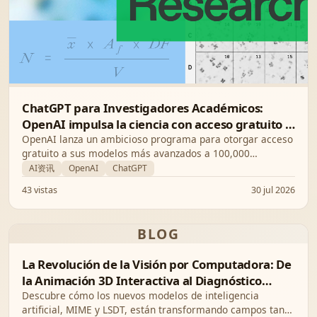
ChatGPT para Investigadores Académicos:
OpenAI impulsa la ciencia con acceso gratuito a
modelos de IA de última generación
OpenAI lanza un ambicioso programa para otorgar acceso
gratuito a sus modelos más avanzados a 100,000
investigadores académicos, acelerando el descubrimiento
AI资讯
OpenAI
ChatGPT
científico y la innovación global.
43 vistas
30 jul 2026
BLOG
La Revolución de la Visión por Computadora: De
la Animación 3D Interactiva al Diagnóstico
Médico de Precisión
Descubre cómo los nuevos modelos de inteligencia
artificial, MIME y LSDT, están transformando campos tan