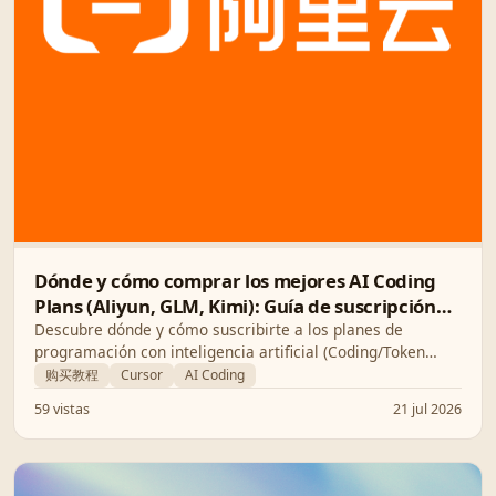
Dónde y cómo comprar los mejores AI Coding
Plans (Aliyun, GLM, Kimi): Guía de suscripción
paso a paso
Descubre dónde y cómo suscribirte a los planes de
programación con inteligencia artificial (Coding/Token
Plans) más populares. Comparamos precios, estabilidad y
购买教程
Cursor
AI Coding
te guiamos en la compra paso a paso.
59 vistas
21 jul 2026