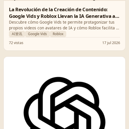
La Revolución de la Creación de Contenido:
Google Vids y Roblox Llevan la IA Generativa al
Siguiente Nivel
Descubre cómo Google Vids te permite protagonizar tus
propios videos con avatares de IA y cómo Roblox facilita la
creación de videojuegos desde el móvil usando solo texto.
AI资讯
Google Vids
Roblox
72 vistas
17 jul 2026