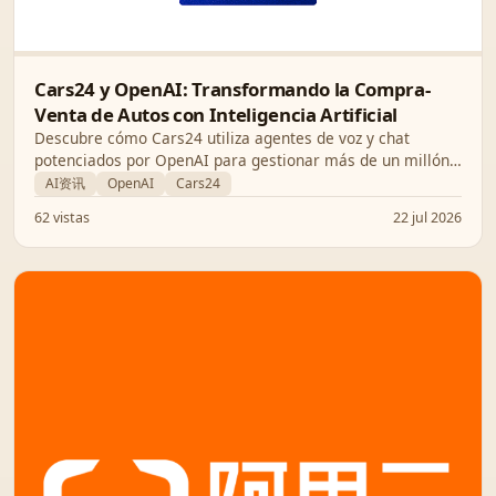
Cars24 y OpenAI: Transformando la Compra-
Venta de Autos con Inteligencia Artificial
Descubre cómo Cars24 utiliza agentes de voz y chat
potenciados por OpenAI para gestionar más de un millón
de minutos de conversación mensuales y recuperar el 12%
AI资讯
OpenAI
Cars24
de los leads perdidos.
62 vistas
22 jul 2026