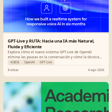
GPT-Live y RUTA: Hacia una IA más Natural,
Fluida y Eficiente
Explora cómo el nuevo sistema GPT-Live de OpenAI
elimina las pausas en la conversación y cómo la técnica
RUTA revoluciona la eficiencia visual en modelos
AI资讯
OpenAI
GPT-Live
multimodales.
8 vistas
6 ago 2026