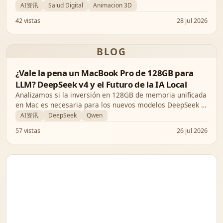
diversos como la animación digital interactiva en 3D y la
AI资讯
Salud Digital
Animacion 3D
detección de precisión del cáncer de próstata.
42 vistas
28 jul 2026
BLOG
¿Vale la pena un MacBook Pro de 128GB para
LLM? DeepSeek v4 y el Futuro de la IA Local
Analizamos si la inversión en 128GB de memoria unificada
en Mac es necesaria para los nuevos modelos DeepSeek y
Qwen, y qué rendimiento puedes esperar realmente en
AI资讯
DeepSeek
Qwen
local.
57 vistas
26 jul 2026