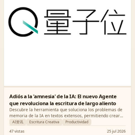
Adiós a la 'amnesia' de la IA: El nuevo Agente
que revoluciona la escritura de largo aliento
Descubre la herramienta que soluciona los problemas de
memoria de la IA en textos extensos, permitiendo crear
novelas y guiones con una facilidad asombrosa y sin
AI资讯
Escritura Creativa
Productividad
perder el hilo conductor.
47 vistas
25 jul 2026