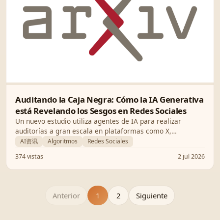
Auditando la Caja Negra: Cómo la IA Generativa
está Revelando los Sesgos en Redes Sociales
Un nuevo estudio utiliza agentes de IA para realizar
auditorías a gran escala en plataformas como X,
exponiendo cómo los algoritmos de personalización
AI资讯
Algoritmos
Redes Sociales
amplifican el contenido polarizante y tóxico.
374 vistas
2 jul 2026
Anterior
1
2
Siguiente